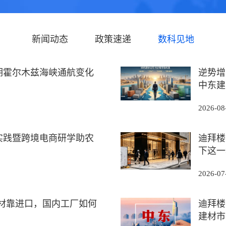
新闻动态
政策速递
数科见地
期霍尔木兹海峡通航变化
逆势增
中东建·
2026-08
会实践暨跨境电商研学助农
迪拜楼
下这一城
2026-07
建材靠进口，国内工厂如何
迪拜楼
建材市·